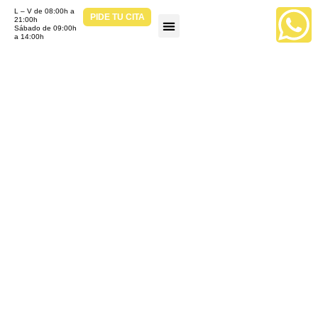
L – V de 08:00h a
PIDE TU CITA
21:00h
Sábado de 09:00h
a 14:00h
MUÉVETE BY CLÍNICA ÓSEO
FUNCIÓN
PREVENTIVA