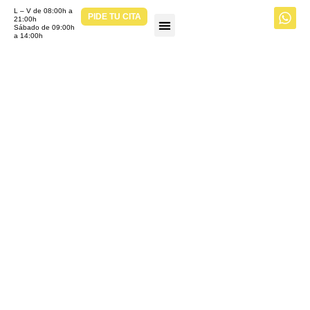
L – V de 08:00h a
PIDE TU CITA
21:00h
Sábado de 09:00h
a 14:00h
MUÉVETE BY CLÍNICA ÓSEO
SALUD MUJER