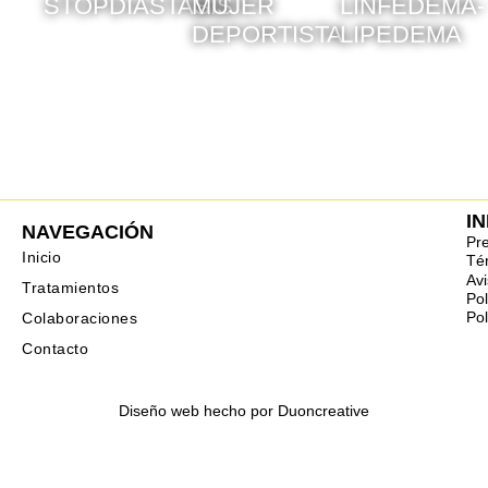
STOPDIASTASIS
MUJER
LINFEDEMA-
DEPORTISTA
LIPEDEMA
I
NAVEGACIÓN
Pr
Inicio
Té
Avi
Tratamientos
Pol
Pol
Colaboraciones
Contacto
Diseño web hecho por
Duoncreative