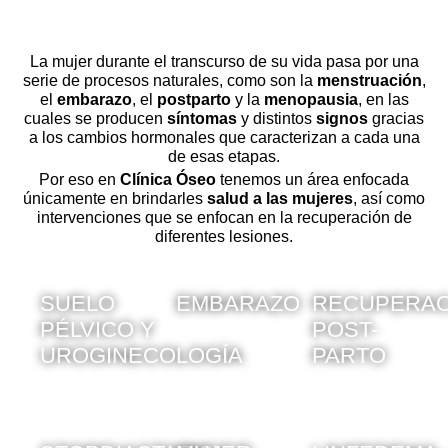
La mujer durante el transcurso de su vida pasa por una
serie de procesos naturales,
como son
la
menstruación
,
el
embarazo
, el
postparto
y la
menopausia
, en las
cuales se producen
síntomas
y distintos
signos
gracias
a los cambios hormonales que caracterizan a cada una
de esas etapas.
Por eso en
Clínica
Óseo
tenemos un área enfocada
únicamente en brindarles
salud a las mujeres
, así como
intervenciones que se enfocan en la recuperación de
diferentes lesiones.
SUELO
EMBARAZO
RECUPERAC
PÉLVICO Y
POST-
UROGINECOLOGÍA
PARTO