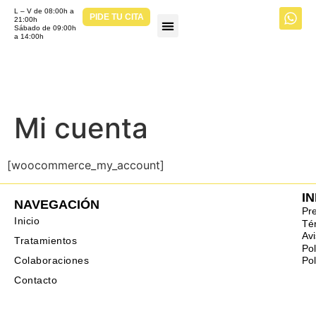
L – V de 08:00h a
PIDE TU CITA
21:00h
Sábado de 09:00h
a 14:00h
MUÉVETE BY CLÍNICA ÓSEO
Mi cuenta
[woocommerce_my_account]
I
NAVEGACIÓN
Pr
Inicio
Té
Avi
Tratamientos
Pol
Pol
Colaboraciones
Contacto